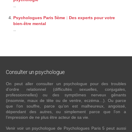
...
Psychologues Paris 5ème : Des experts pour votre
bien-être mental
...
Consulter
un psychologue
On peut aller consulter un psychologue pour des troubles
d’ordre relationnel (difficultés sexuelles, conjugales,
professionnelles) ou des symptômes nerveux gênants
(insomnie, maux de tête ou de ventre, eczéma…). Ou parce
que l’on souffre, parce qu’on est malheureux, angoissé,
dépendant des autres, ou simplement parce que l’on a
l’impression de ne plus être acteur de sa vie.
Venir voir un psychologue de Psychologues Paris 5 peut aussi