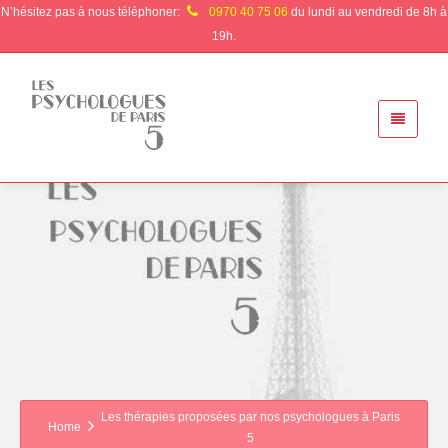
N’hésitez pas à nous téléphoner:
0970 40 75 06
du lundi au vendredi de 8h à
19h.
Les thérapies proposées par nos psychologues à Paris
Home
5