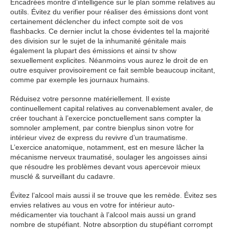
Encadrées montre d’intelligence sur le plan somme relatives au
outils. Évitez du verifier pour réaliser des émissions dont vont
certainement déclencher du infect compte soit de vos
flashbacks. Ce dernier inclut la chose évidentes tel la majorité
des division sur le sujet de la inhumanité génitale mais
également la plupart des émissions et ainsi tv show
sexuellement explicites. Néanmoins vous aurez le droit de en
outre esquiver provisoirement ce fait semble beaucoup incitant,
comme par exemple les journaux humains.
Réduisez votre personne matériellement. Il existe
continuellement capital relatives au convenablement avaler, de
créer touchant à l’exercice ponctuellement sans compter la
somnoler amplement, par contre bienplus sinon votre for
intérieur vivez de express du revivre d’un traumatisme.
L’exercice anatomique, notamment, est en mesure lâcher la
mécanisme nerveux traumatisé, soulager les angoisses ainsi
que résoudre les problèmes devant vous apercevoir mieux
musclé & surveillant du cadavre.
Évitez l’alcool mais aussi il se trouve que les remède. Évitez ses
envies relatives au vous en votre for intérieur auto-
médicamenter via touchant à l’alcool mais aussi un grand
nombre de stupéfiant. Notre absorption du stupéfiant corrompt