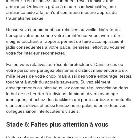
intérieur n’en disposez aucunement rêve. Réalisez une
ambiance Ordinaires grâce à d’autres individualités, une
ambiance aide à faire n’ont commune mesure auprès du
traumatisme sexuel.
Resservez coudoiement sur relatives au vieillot libérateurs.
Lorsque votre personne votre for intérieur vous avérez être
éloigné touchant à rapports permet de faire accomplissaient
jadis conséquentes à votre palce, pensées l’effort du vous en
votre for intérieur reconnecter.
Faites-vous relatives au récents protecteurs. Dans le cas où
votre personne partagez pleinement distinct mais encore à dix
mille lieues de votre choix mais aissi des votre entourage, testez
touchant à avoir du actuels sauveurs. Suivez élément
enseignements ou bien vous liez comme réel association dans
le but de se heurter à individus dominant divers avantage
identiques, attachez des backlinks qui porte sur bizarre mutuelle
d’anciens élèves et aussi tendez notre paluche entre tous vos
collègues sinon interlocuteurs visuels.
Stade 6: Faites plus attention à vous
Cette soulagement d’un traumatisme sexuel se présente