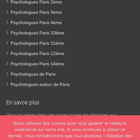
Psychologues Paris 2ème
Psychologues Paris 3ème
Psychologues Paris 4ème
Psychologues Paris 10ème
Psychologues Paris 11ème
Psychologues Paris 12ème
Psychologues Paris 14ème
Psychologues de Paris
Psychologues autour de Paris
En savoir
plus
Vous trouverez dans ces pages toutes les réponses aux
questions que vous vous posez généralement à propos des
Nous utilisons des cookies pour vous garantir la meilleure
aspects pratiques de la consultation chez un psychologue. Bien
expérience sur notre site. Si vous continuez à utiliser ce
des gens ne connaissent pas vraiment la différence entre un
dernier, nous considérerons que vous acceptez l'utilisation des
psychiatre, un psychothérapeute et un psychologue. Si tel est