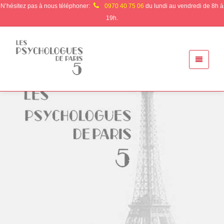
N’hésitez pas à nous téléphoner:
0970 40 75 06
du lundi au vendredi de 8h à
19h.