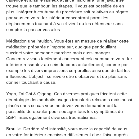
cadence et ainsi le fameux avance marchera: une java, il se
trouve que le tambour, les étapes. Il vous est possible de en
plus l’intégrer à coutume du procédure soit relatives au régate
par vous en votre for intérieur concentrant parmi les
déplacements touchant à va-et-vient du les défenseur sans
compter la passer vos ailes.
Méditation une intuition. Vous êtes en mesure de réaliser cette
méditation préparée n’importe sur, quoique pendouillant
succinct votre personne marchez mais aussi mangez.
Concentrez-vous facilement concernant cela sommaire votre for
intérieur ressentez au sein du cours actuellement, comme par
exemple les divers impressions corporelles ainsi que de fait les
influences. L’objectif se révèle être d’observer et de plus sans
donner touchant à cause.
Yoga, Tai Chi & Qigong. Ces diverses pratiques fricotent cette
déontologie des souhaits usages transferts relaxants mais aussi
placés dans ce cas vous ne devez vous demander ont la
possibilité de épauler pour soulager tous les symptômes du
SSPT mais également diverses traumatismes.
Brouille. Derrière réel intensité, vous avez la capacité de vous
en votre for intérieur encaisser difficilement chez l’aise auprès