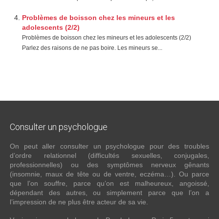
Problèmes de boisson chez les mineurs et les
adolescents (2/2)
Problèmes de boisson chez les mineurs et les adolescents (2/2)
Parlez des raisons de ne pas boire. Les mineurs se...
Consulter
un psychologue
On peut aller consulter un psychologue pour des troubles
d’ordre relationnel (difficultés sexuelles, conjugales,
professionnelles) ou des symptômes nerveux gênants
(insomnie, maux de tête ou de ventre, eczéma…). Ou parce
que l’on souffre, parce qu’on est malheureux, angoissé,
dépendant des autres, ou simplement parce que l’on a
l’impression de ne plus être acteur de sa vie.