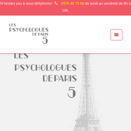
N’hésitez pas à nous téléphoner:
0970 40 75 06
du lundi au vendredi de 8h à
19h.