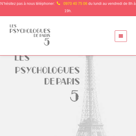
N’hésitez pas à nous téléphoner:
0970 40 75 06
du lundi au vendredi de 8h à
19h.