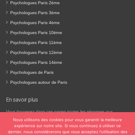
Psychologues Paris 2ème
Psychologues Paris 3ème
Psychologues Paris 4ème
Psychologues Paris 10ème
Psychologues Paris 11ème
Psychologues Paris 12ème
Psychologues Paris 14ème
Psychologues de Paris
Psychologues autour de Paris
En savoir
plus
Vous trouverez dans ces pages toutes les réponses aux
questions que vous vous posez généralement à propos des
Nous utilisons des cookies pour vous garantir la meilleure
aspects pratiques de la consultation chez un psychologue. Bien
expérience sur notre site. Si vous continuez à utiliser ce
des gens ne connaissent pas vraiment la différence entre un
dernier, nous considérerons que vous acceptez l'utilisation des
psychiatre, un psychothérapeute et un psychologue. Si tel est